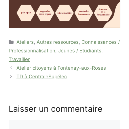
Catégories
Ateliers
,
Autres ressources
,
Connaissances /
Professionnalisation
,
Jeunes / Etudiants
,
Travailler
Atelier citoyens à Fontenay-aux-Roses
TD à CentraleSupélec
Laisser un commentaire
Commentaire