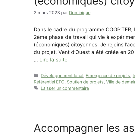
(économiques) cito
2 mars 2023
par
Dominique
Dans le cadre du programme COOP’TER, l
2ème phase de travail qui vie à expérimen
(économiques) citoyennes. Je rejoins l’ac
du projet. Vent d’Ouest a été créée en 20
…
Lire la suite
Catégories
Développement local
,
Emergence de projets
,
I
Référentiel EFC
,
Soutien de projets
,
Ville de demai
Laisser un commentaire
Accompagner les ass