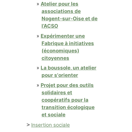
Atelier pour les
associations de
Nogent-sur-Oise et de
l’ACSO
Expérimenter une
Fabrique à initiatives
(économiques)
citoyennes
La boussole, un atelier
pour s'orienter
Projet pour des outils
solidaires et
coopératifs pour la
transition écologique
et sociale
>
Insertion sociale