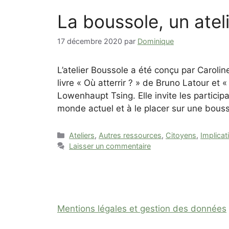
La boussole, un ateli
17 décembre 2020
par
Dominique
L’atelier Boussole a été conçu par Carol
livre « Où atterrir ? » de Bruno Latour e
Lowenhaupt Tsing. Elle invite les participa
monde actuel et à le placer sur une bou
Catégories
Ateliers
,
Autres ressources
,
Citoyens
,
Implicat
Laisser un commentaire
Mentions légales et gestion des données