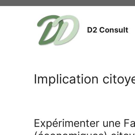
Aller
au
contenu
D2 Consult
Implication cito
Expérimenter une Fab