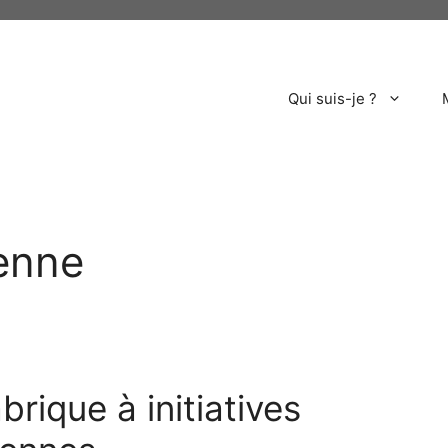
Qui suis-je ?
yenne
rique à initiatives