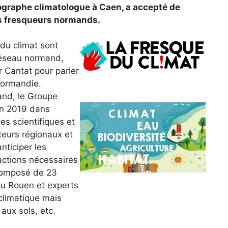
éographe climatologue à Caen, a accepté de
s fresqueurs normands.
du climat sont
réseau normand,
r Cantat pour parler
Normandie.
and, le Groupe
 en 2019 dans
ces scientifiques et
teurs régionaux et
nticiper les
actions nécessaires
 composé de 23
ou Rouen et experts
climatique mais
, aux sols, etc.