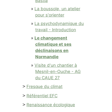
Bastia
La boussole, un atelier
pour s'orienter
La psychodynamique du
travail - Introduction
Le changement
climatique et ses
déclinaisons en
Normandie
Visite d'un chantier à
Mesnil-en-Ouche - AG
du CAUE 27
>
Fresque du climat
>
Référentiel EFC
>
Renaissance écologique