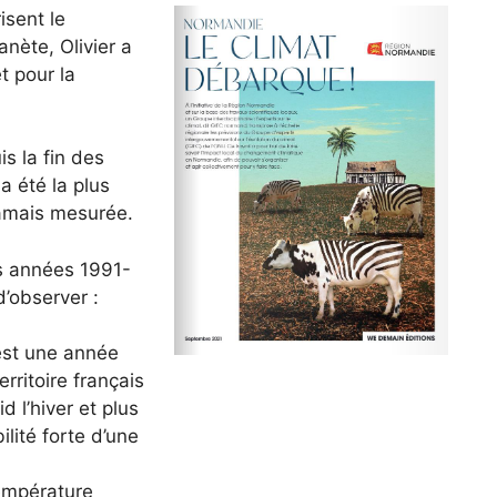
isent le
nète, Olivier a
t pour la
s la fin des
a été la plus
jamais mesurée.
s années 1991-
’observer :
est une année
ritoire français
d l’hiver et plus
ilité forte d’une
température