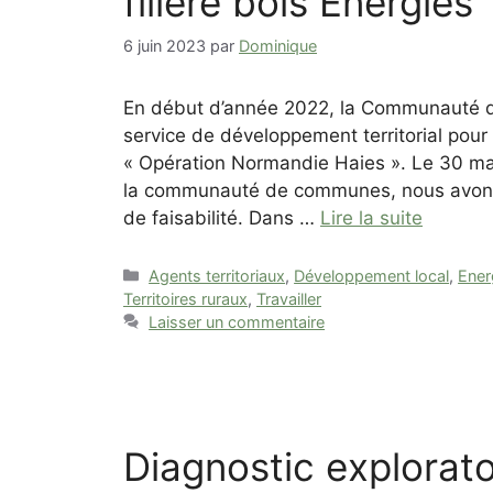
filière bois Énergies
6 juin 2023
par
Dominique
En début d’année 2022, la Communauté d
service de développement territorial pour 
« Opération Normandie Haies ». Le 30 mai
la communauté de communes, nous avons 
de faisabilité. Dans …
Lire la suite
Catégories
Agents territoriaux
,
Développement local
,
Ener
Territoires ruraux
,
Travailler
Laisser un commentaire
Diagnostic explorato