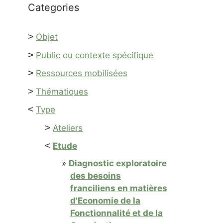
Categories
>
Objet
>
Public ou contexte spécifique
>
Ressources mobilisées
>
Thématiques
<
Type
>
Ateliers
<
Etude
Diagnostic exploratoire
des besoins
franciliens en matières
d'Economie de la
Fonctionnalité et de la